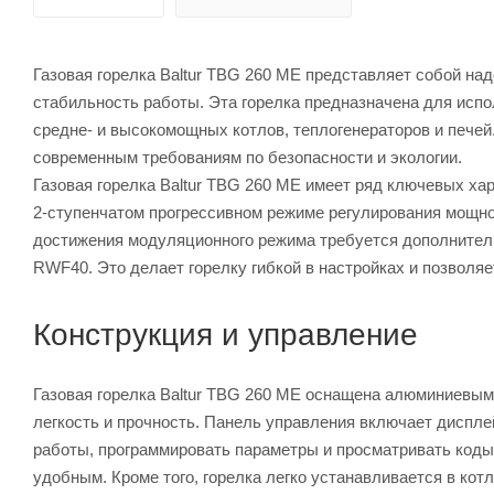
Газовая горелка Baltur TBG 260 ME представляет собой н
стабильность работы. Эта горелка предназначена для исп
средне- и высокомощных котлов, теплогенераторов и печей
современным требованиям по безопасности и экологии.
Газовая горелка Baltur TBG 260 ME имеет ряд ключевых хар
2-ступенчатом прогрессивном режиме регулирования мощно
достижения модуляционного режима требуется дополнитель
RWF40. Это делает горелку гибкой в настройках и позволя
Конструкция и управление
Газовая горелка Baltur TBG 260 ME оснащена алюминиевым 
легкость и прочность. Панель управления включает диспл
работы, программировать параметры и просматривать коды
удобным. Кроме того, горелка легко устанавливается в ко