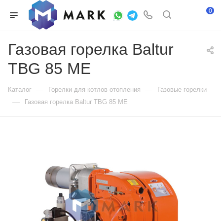
0
Газовая горелка Baltur
TBG 85 ME
—
—
Каталог
Горелки для котлов отопления
Газовые горелки
—
Газовая горелка Baltur TBG 85 ME