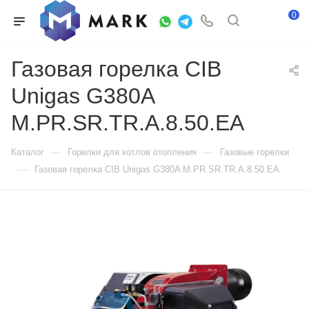
0
Газовая горелка CIB
Unigas G380A
M.PR.SR.TR.A.8.50.EA
—
—
Каталог
Горелки для котлов отопления
Газовые горелки
—
Газовая горелка CIB Unigas G380A M.PR.SR.TR.A.8.50.EA