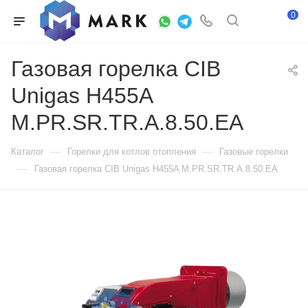
0
Газовая горелка CIB
Unigas H455A
M.PR.SR.TR.A.8.50.EA
—
—
Каталог
Горелки для котлов отопления
Газовые горелки
—
Газовая горелка CIB Unigas H455A M.PR.SR.TR.A.8.50.EA