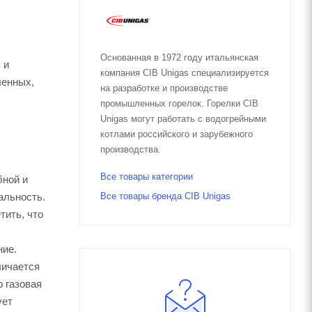
Основанная в 1972 году итальянская
 и
компания CIB Unigas специализируется
ленных,
на разработке и производстве
промышленных горелок. Горелки CIB
Unigas могут работать с водогрейными
котлами российского и зарубежного
производства.
Все товары категории
бной и
альность.
Все товары бренда CIB Unigas
тить, что
ние.
личается
о газовая
ует