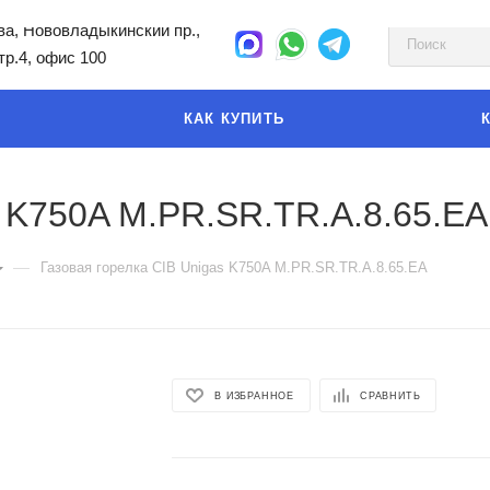
а, Нововладыкинский пр.,
стр.4, офис 100
КАК КУПИТЬ
s K750A M.PR.SR.TR.A.8.65.EA
—
Газовая горелка CIB Unigas K750A M.PR.SR.TR.A.8.65.EA
В ИЗБРАННОЕ
СРАВНИТЬ