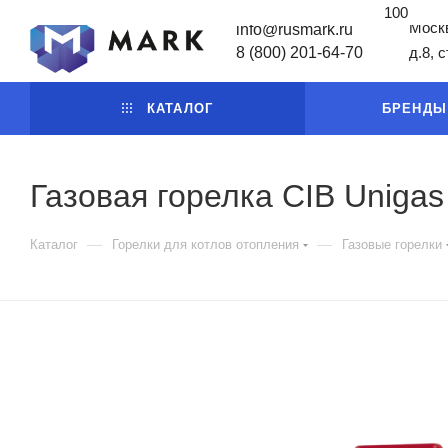
100
Москв
info@rusmark.ru
8 (800) 201-64-70
д.8, 
КАТАЛОГ
БРЕНДЫ
Газовая горелка CIB Uniga
—
—
Каталог
Горелки для котлов отопления
Газовые горелки