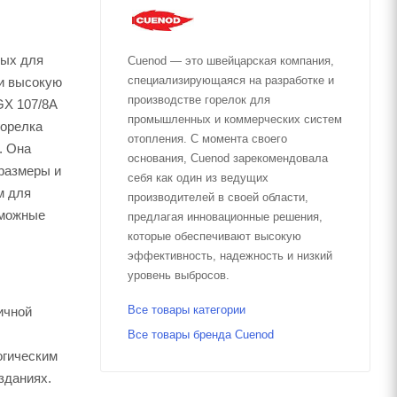
ных для
Cuenod — это швейцарская компания,
специализирующаяся на разработке и
 и высокую
производстве горелок для
GX 107/8A
промышленных и коммерческих систем
горелка
отопления. С момента своего
. Она
основания, Cuenod зарекомендовала
 размеры и
себя как один из ведущих
м для
производителей в своей области,
зможные
предлагая инновационные решения,
которые обеспечивают высокую
эффективность, надежность и низкий
уровень выбросов.
Все товары категории
ичной
Все товары бренда Cuenod
огическим
зданиях.