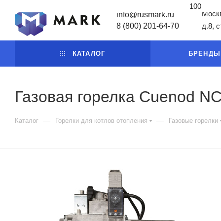
100
Москв
info@rusmark.ru
8 (800) 201-64-70
д.8, 
КАТАЛОГ
БРЕНДЫ
Газовая горелка Cuenod N
—
—
Каталог
Горелки для котлов отопления
Газовые горелки