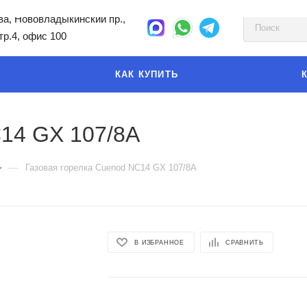
а, Нововладыкинский пр.,
стр.4, офис 100
КАК КУПИТЬ
C14 GX 107/8A
—
Газовая горелка Cuenod NC14 GX 107/8A
В ИЗБРАННОЕ
СРАВНИТЬ