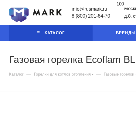
100
Москв
info@rusmark.ru
8 (800) 201-64-70
д.8, 
КАТАЛОГ
БРЕНДЫ
Газовая горелка Ecoflam B
—
—
Каталог
Горелки для котлов отопления
Газовые горелки