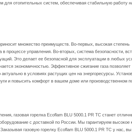
м для отопительных систем, обеспечивая стабильную работу н
приносит множество преимуществ. Во-первых, высокая степень
 в процессе управления. Во-вторых, система безопасности, вс
уаций. Это делает ее безопасной для эксплуатации в любых ус
личается экономичностью. Эффективное сжигание газа позволяет
о актуально в условиях растущих цен на энергоресурсы. Устано
луги и повысить комфорт в вашем доме или производственном 
ения, газовая горелка Ecoflam BLU 5000.1 PR TC станет отлич
оборудование с доставкой по России. Мы гарантируем высокое 
Заказывая газовую горелку Ecoflam BLU 5000.1 PR TC у нас, вы