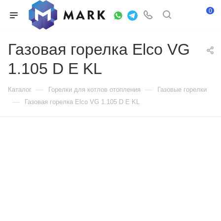
0
Газовая горелка Elco VG
1.105 D E KL
—
—
Каталог
Горелки для котлов отопления
Газовые горелки
—
Газовая горелка Elco VG 1.105 D E KL