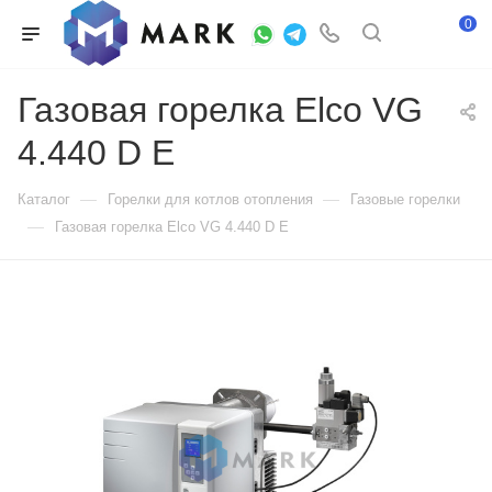
0
Газовая горелка Elco VG
4.440 D E
—
—
Каталог
Горелки для котлов отопления
Газовые горелки
—
Газовая горелка Elco VG 4.440 D E