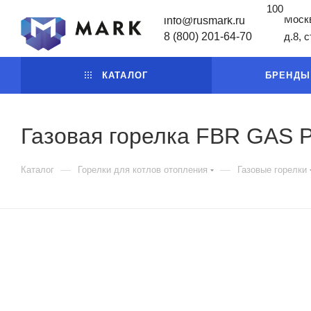
100
Москв
info@rusmark.ru
8 (800) 201-64-70
д.8, 
КАТАЛОГ
БРЕНДЫ
Газовая горелка FBR GAS 
—
—
Каталог
Горелки для котлов отопления
Газовые горелки