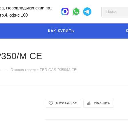
а, Нововладыкинский пр.,
стр.4, офис 100
КАК КУПИТЬ
P350/M CE
—
Газовая горелка FBR GAS P350/M CE
В ИЗБРАННОЕ
СРАВНИТЬ