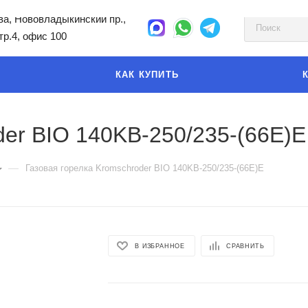
а, Нововладыкинский пр.,
стр.4, офис 100
КАК КУПИТЬ
der BIO 140KB-250/235-(66E)E
—
Газовая горелка Kromschroder BIO 140KB-250/235-(66E)E
В ИЗБРАННОЕ
СРАВНИТЬ