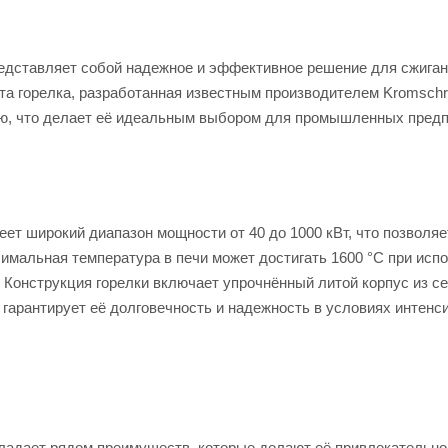
представляет собой надежное и эффективное решение для сжига
Эта горелка, разработанная известным производителем Kromschr
ью, что делает её идеальным выбором для промышленных предп
еет широкий диапазон мощности от 40 до 1000 кВт, что позволяе
имальная температура в печи может достигать 1600 °C при исп
 Конструкция горелки включает упрочнённый литой корпус из се
 гарантирует её долговечность и надежность в условиях интенс
бладает рядом преимуществ, которые делают её привлекательно