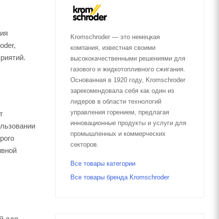
ния
Kromschroder — это немецкая
oder,
компания, известная своими
риятий.
высококачественными решениями для
газового и жидкотопливного сжигания.
Основанная в 1920 году, Kromschroder
зарекомендовала себя как один из
лидеров в области технологий
управления горением, предлагая
т
инновационные продукты и услуги для
ользовании
промышленных и коммерческих
рого
секторов.
ивной
Все товары категории
Все товары бренда Kromschroder
й для