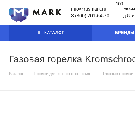
100
Москв
info@rusmark.ru
8 (800) 201-64-70
д.8, 
КАТАЛОГ
БРЕНДЫ
Газовая горелка Kromschro
—
—
Каталог
Горелки для котлов отопления
Газовые горелки