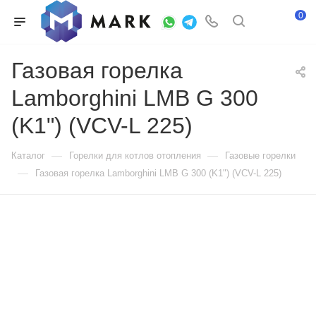
0
Газовая горелка
Lamborghini LMB G 300
(K1") (VCV-L 225)
—
—
Каталог
Горелки для котлов отопления
Газовые горелки
—
Газовая горелка Lamborghini LMB G 300 (K1") (VCV-L 225)