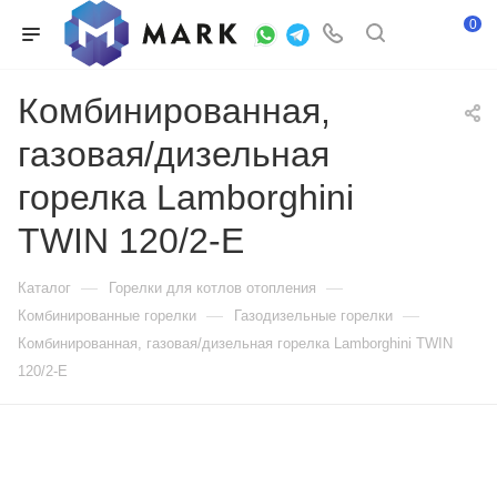
0
Комбинированная,
газовая/дизельная
горелка Lamborghini
TWIN 120/2-E
—
—
Каталог
Горелки для котлов отопления
—
—
Комбинированные горелки
Газодизельные горелки
Комбинированная, газовая/дизельная горелка Lamborghini TWIN
120/2-E