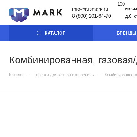
100
Москв
info@rusmark.ru
8 (800) 201-64-70
д.8, 
КАТАЛОГ
БРЕНДЫ
Комбинированная, газовая/
—
—
Каталог
Горелки для котлов отопления
Комбинированные