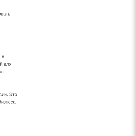
овать
 в
й для
ют
сии. Это
бизнеса