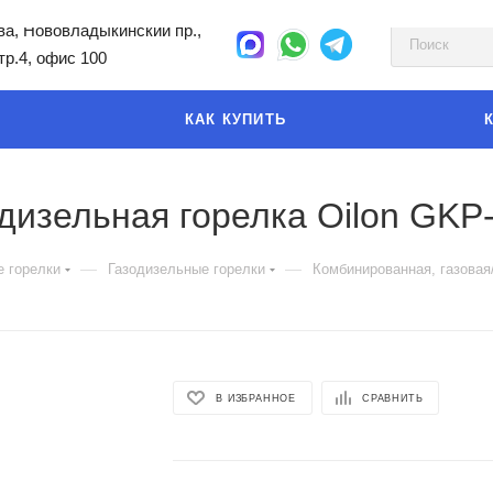
а, Нововладыкинский пр.,
стр.4, офис 100
КАК КУПИТЬ
дизельная горелка Oilon GKP
—
—
 горелки
Газодизельные горелки
Комбинированная, газовая
В ИЗБРАННОЕ
СРАВНИТЬ