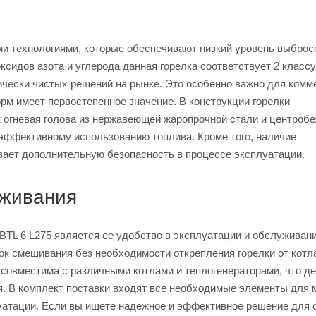
ми технологиями, которые обеспечивают низкий уровень выброс
сидов азота и углерода данная горелка соответствует 2 классу
гически чистых решений на рынке. Это особенно важно для комм
рм имеет первостепенное значение. В конструкции горелки
 огневая голова из нержавеющей жаропрочной стали и центроб
 эффективному использованию топлива. Кроме того, наличие
вает дополнительную безопасность в процессе эксплуатации.
уживания
BTL 6 L275 является ее удобство в эксплуатации и обслуживани
ок смешивания без необходимости открепления горелки от котла
совместима с различными котлами и теплогенераторами, что де
. В комплект поставки входят все необходимые элементы для 
уатации. Если вы ищете надежное и эффективное решение для 