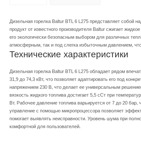
Дизельная горелка Baltur BTL 6 L275 представляет собой н
продукт от известного производителя Baltur сжигает жидк
его экологически безопасным выбором для различных тепло
атмосферным, так и под слегка избыточным давлением, чт
Технические характеристики
Дизельная горелка Baltur BTL 6 L275 обладает рядом впеч
31,9 до 74,3 кВт, что позволяет адаптировать его под кон
напряжением 230 В, что делает ее универсальным решен
вязкость жидкого топлива достигает 5,5 сСт при температу
Вт. Рабочее давление топлива варьируется от 7 до 20 бар,
управление с помощью микропроцессора позволяет эффекти
помогает выявлять неисправности. Уровень шума при полно
комфортной для пользователей.