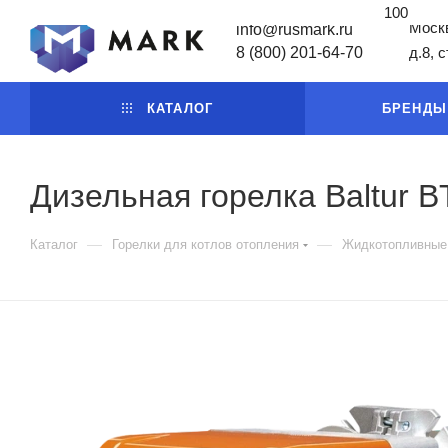
100
Москв
info@rusmark.ru
8 (800) 201-64-70
д.8, 
КАТАЛОГ
БРЕНДЫ
Дизельная горелка Baltur B
—
—
Каталог
Горелки для котлов отопления
Жидкотопливные