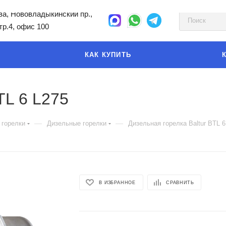
а, Нововладыкинский пр.,
стр.4, офис 100
КАК КУПИТЬ
TL 6 L275
—
—
 горелки
Дизельные горелки
Дизельная горелка Baltur BTL 6
В ИЗБРАННОЕ
СРАВНИТЬ