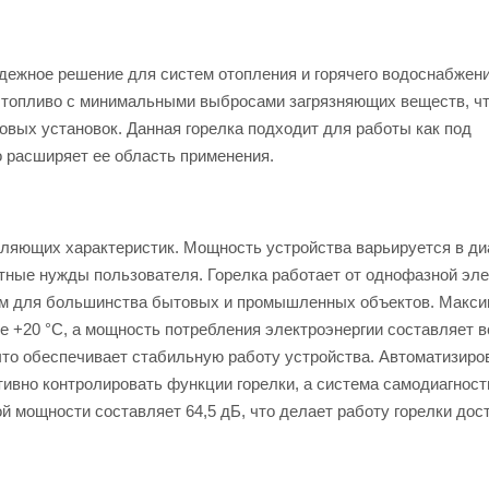
адежное решение для систем отопления и горячего водоснабжени
ое топливо с минимальными выбросами загрязняющих веществ, ч
вых установок. Данная горелка подходит для работы как под
о расширяет ее область применения.
атляющих характеристик. Мощность устройства варьируется в ди
кретные нужды пользователя. Горелка работает от однофазной эле
ием для большинства бытовых и промышленных объектов. Макс
ре +20 °C, а мощность потребления электроэнергии составляет в
 что обеспечивает стабильную работу устройства. Автоматизиро
вно контролировать функции горелки, а система самодиагност
й мощности составляет 64,5 дБ, что делает работу горелки дос