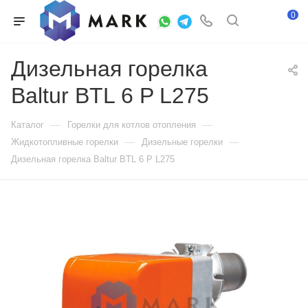
0
Дизельная горелка
Baltur BTL 6 P L275
—
—
Каталог
Горелки для котлов отопления
—
—
Жидкотопливные горелки
Дизельные горелки
Дизельная горелка Baltur BTL 6 P L275