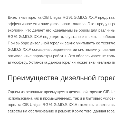
Дизельная горелка CIB Unigas RG91 G.MD.S.XX.A представ
эффективное сжигание дизельного топлива. Этот продукт 
экологии, что делает его идеальным выбором для различн
RG91 G.MD.S.XX.A подходит для установки в котлы, обесп
При выборе дизельной горелки важно учитывать ее техниче
G.MD.S.XX.A оснащена современными системами управления
оптимальные параметры работы. Это обеспечивает не толь
атмосферу. Установка данной горелки может значительно п
Преимущества дизельной горе
Одним из основных преимуществ дизельной горелки CIB Un
использована как в промышленных, так и в бытовых услов
горелка CIB Unigas RG91 G.MD.S.XX.A также отличается в
затраты на обслуживание и ремонт. Кроме того, данная гор