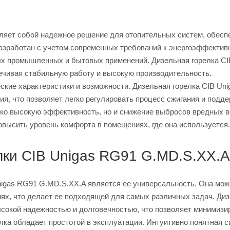
ляет собой надежное решение для отопительных систем, обесп
разработан с учетом современных требований к энергоэффектив
ых промышленных и бытовых применений. Дизельная горелка CI
ечивая стабильную работу и высокую производительность.
ские характеристики и возможности. Дизельная горелка CIB Un
, что позволяет легко регулировать процесс сжигания и подд
ко высокую эффективность, но и снижение выбросов вредных 
овысить уровень комфорта в помещениях, где она используется.
лки CIB Unigas RG91 G.MD.S.XX.A
igas RG91 G.MD.S.XX.A является ее универсальность. Она мож
иях, что делает ее подходящей для самых различных задач. Ди
ысокой надежностью и долговечностью, что позволяет минимизи
елка обладает простотой в эксплуатации. Интуитивно понятная 