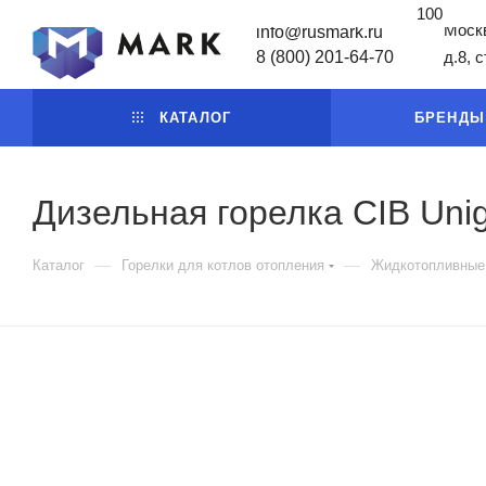
100
Москв
info@rusmark.ru
8 (800) 201-64-70
д.8, 
КАТАЛОГ
БРЕНДЫ
Дизельная горелка CIB Un
—
—
Каталог
Горелки для котлов отопления
Жидкотопливные