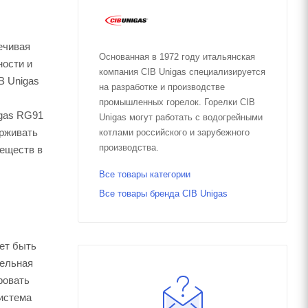
ечивая
Основанная в 1972 году итальянская
ности и
компания CIB Unigas специализируется
B Unigas
на разработке и производстве
промышленных горелок. Горелки CIB
igas RG91
Unigas могут работать с водогрейными
ерживать
котлами российского и зарубежного
производства.
веществ в
Все товары категории
Все товары бренда CIB Unigas
ет быть
зельная
ровать
система