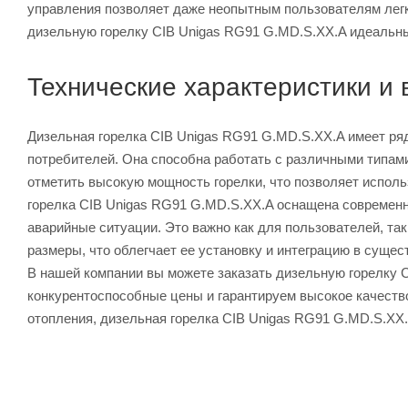
управления позволяет даже неопытным пользователям легко
дизельную горелку CIB Unigas RG91 G.MD.S.XX.A идеальны
Технические характеристики и
Дизельная горелка CIB Unigas RG91 G.MD.S.XX.A имеет ряд
потребителей. Она способна работать с различными типами
отметить высокую мощность горелки, что позволяет испол
горелка CIB Unigas RG91 G.MD.S.XX.A оснащена современ
аварийные ситуации. Это важно как для пользователей, та
размеры, что облегчает ее установку и интеграцию в суще
В нашей компании вы можете заказать дизельную горелку 
конкурентоспособные цены и гарантируем высокое качеств
отопления, дизельная горелка CIB Unigas RG91 G.MD.S.XX