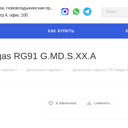
а, Нововладыкинский пр.,
стр.4, офис 100
КАК КУПИТЬ
igas RG91 G.MD.S.XX.A
—
—
 горелки
Дизельные горелки
Дизельная горелка CIB Unigas
В ИЗБРАННОЕ
СРАВНИТЬ