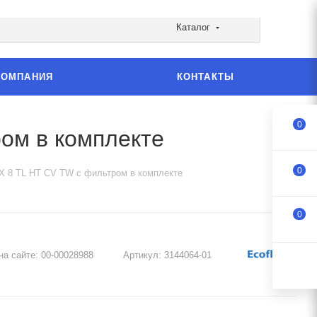
Каталог
КОМПАНИЯ
КОНТАКТЫ
0
ом в комплекте
0
X 8 TL HT CV TW с фильтром в комплекте
0
на сайте:
00-00028988
Артикул:
3144064-01