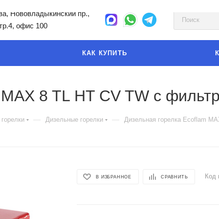
а, Нововладыкинский пр.,
стр.4, офис 100
КАК КУПИТЬ
 MAX 8 TL HT CV TW с фильтр
—
—
 горелки
Дизельные горелки
Дизельная горелка Ecoflam MA
Код 
В ИЗБРАННОЕ
СРАВНИТЬ