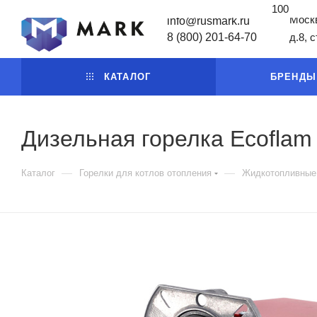
100
Москв
info@rusmark.ru
8 (800) 201-64-70
д.8, 
КАТАЛОГ
БРЕНДЫ
Дизельная горелка Ecoflam
—
—
Каталог
Горелки для котлов отопления
Жидкотопливные