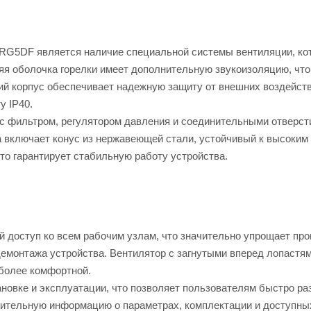
o RG5DF является наличие специальной системы вентиляции, ко
яя оболочка горелки имеет дополнительную звукоизоляцию, что
й корпус обеспечивает надежную защиту от внешних воздейств
у IP40.
с фильтром, регулятором давления и соединительными отверст
 включает конус из нержавеющей стали, устойчивый к высоким
то гарантирует стабильную работу устройства.
й доступ ко всем рабочим узлам, что значительно упрощает пр
емонтажа устройства. Вентилятор с загнутыми вперед лопастя
 более комфортной.
ановке и эксплуатации, что позволяет пользователям быстро ра
нительную информацию о параметрах, комплектации и доступны