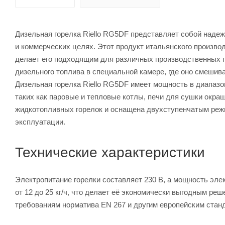
Дизельная горелка Riello RG5DF представляет собой наде
и коммерческих целях. Этот продукт итальянского произво
делает его подходящим для различных производственных п
дизельного топлива в специальной камере, где оно смешив
Дизельная горелка Riello RG5DF имеет мощность в диапазон
таких как паровые и тепловые котлы, печи для сушки окраш
жидкотопливных горелок и оснащена двухступенчатым режи
эксплуатации.
Технические характеристики
Электропитание горелки составляет 230 В, а мощность элек
от 12 до 25 кг/ч, что делает её экономически выгодным ре
требованиям норматива EN 267 и другим европейским станд