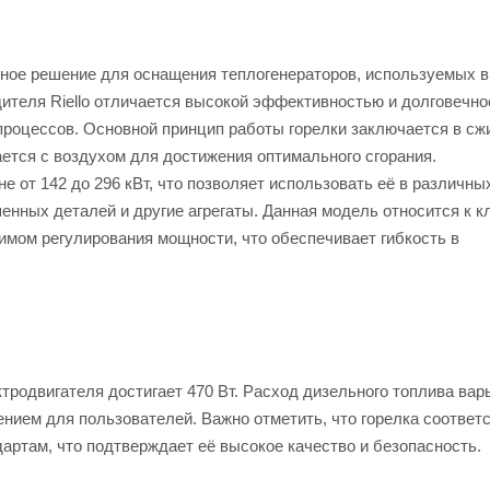
жное решение для оснащения теплогенераторов, используемых 
дителя Riello отличается высокой эффективностью и долговечно
роцессов. Основной принцип работы горелки заключается в сж
ается с воздухом для достижения оптимального сгорания.
е от 142 до 296 кВт, что позволяет использовать её в различны
енных деталей и другие агрегаты. Данная модель относится к к
мом регулирования мощности, что обеспечивает гибкость в
тродвигателя достигает 470 Вт. Расход дизельного топлива вар
шением для пользователей. Важно отметить, что горелка соответ
артам, что подтверждает её высокое качество и безопасность.