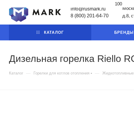
100
Москв
info@rusmark.ru
8 (800) 201-64-70
д.8, 
КАТАЛОГ
БРЕНДЫ
Дизельная горелка Riello 
—
—
Каталог
Горелки для котлов отопления
Жидкотопливные