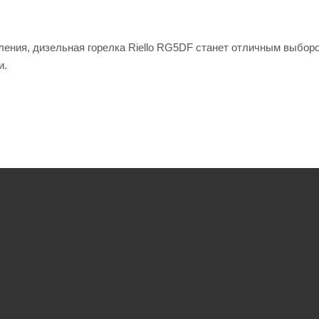
ения, дизельная горелка Riello RG5DF станет отличным выбор
и.