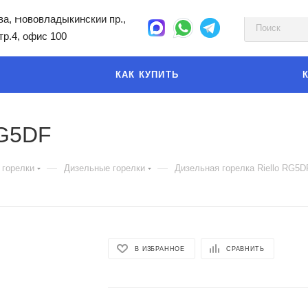
а, Нововладыкинский пр.,
стр.4, офис 100
КАК КУПИТЬ
RG5DF
—
—
 горелки
Дизельные горелки
Дизельная горелка Riello RG5D
В ИЗБРАННОЕ
СРАВНИТЬ