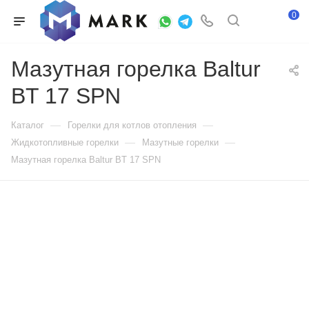
0
Мазутная горелка Baltur
BT 17 SPN
—
—
Каталог
Горелки для котлов отопления
—
—
Жидкотопливные горелки
Мазутные горелки
Мазутная горелка Baltur BT 17 SPN