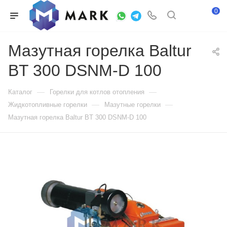
0
Мазутная горелка Baltur
BT 300 DSNM-D 100
—
—
Каталог
Горелки для котлов отопления
—
—
Жидкотопливные горелки
Мазутные горелки
Мазутная горелка Baltur BT 300 DSNM-D 100