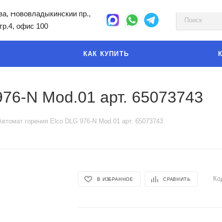
а, Нововладыкинский пр.,
стр.4, офис 100
КАК КУПИТЬ
976-N Mod.01 арт. 65073743
Автомат горения Elco DLG 976-N Mod.01 арт. 65073743
Ко
В ИЗБРАННОЕ
СРАВНИТЬ