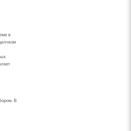
еме в
 щелчком
ных
вляет
бором. В