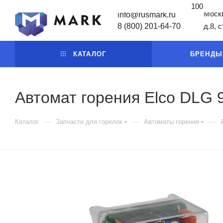
100
Москв
info@rusmark.ru
8 (800) 201-64-70
д.8, 
КАТАЛОГ
БРЕНДЫ
Автомат горения Elco DLG 
—
—
—
Каталог
Запчасти для горелок
Автоматы горения