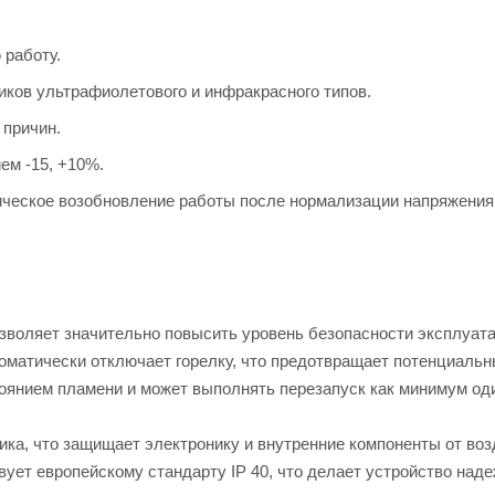
работу.
иков ультрафиолетового и инфракрасного типов.
 причин.
ем -15, +10%.
тическое возобновление работы после нормализации напряжения
озволяет значительно повысить уровень безопасности эксплуат
томатически отключает горелку, что предотвращает потенциальн
тоянием пламени и может выполнять перезапуск как минимум оди
тика, что защищает электронику и внутренние компоненты от во
вует европейскому стандарту IP 40, что делает устройство над