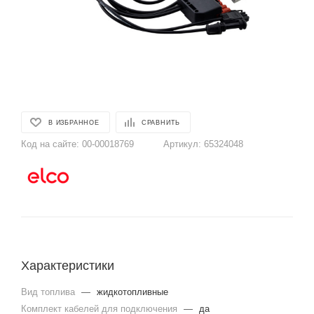
В ИЗБРАННОЕ
СРАВНИТЬ
Код на сайте:
00-00018769
Артикул:
65324048
Характеристики
Вид топлива
—
жидкотопливные
Комплект кабелей для подключения
—
да