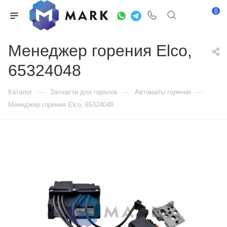
0
Менеджер горения Elco,
65324048
—
—
—
Каталог
Запчасти для горелок
Автоматы горения
Менеджер горения Elco, 65324048