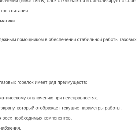
значении (ниже 185 В) блок отключается и сигнализирует о сбое
тров питания
оматики
дежным помощником в обеспечении стабильной работы газовых 
газовых горелок имеет ряд преимуществ:
матическому отключению при неисправностях.
экрану, который отображает текущие параметры работы.
я всех необходимых компонентов.
набжения.