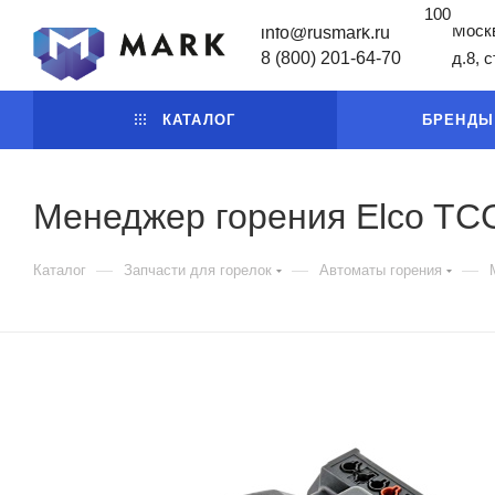
100
Москв
info@rusmark.ru
8 (800) 201-64-70
д.8, 
КАТАЛОГ
БРЕНДЫ
Менеджер горения Elco TCG
—
—
—
Каталог
Запчасти для горелок
Автоматы горения