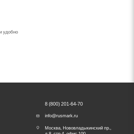
 и удобно
8 (800) 201-64-70
info@rusmark.ru
Москва, Нововладыкинский пр.,
д.8, стр.4, офис 100