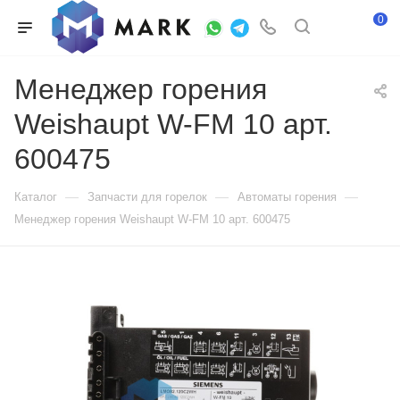
0
Менеджер горения
Weishaupt W-FM 10 арт.
600475
—
—
—
Каталог
Запчасти для горелок
Автоматы горения
Менеджер горения Weishaupt W-FM 10 арт. 600475