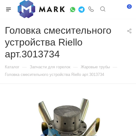
0
Головка смесительного
устройства Riello
арт.3013734
—
—
—
Каталог
Запчасти для горелок
Жаровые трубы
Головка смесительного устройства Riello арт.3013734