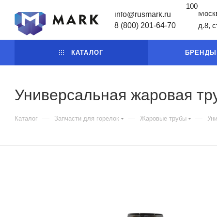
100
Москв
info@rusmark.ru
8 (800) 201-64-70
д.8, 
КАТАЛОГ
БРЕНДЫ
Универсальная жаровая тру
—
—
—
Каталог
Запчасти для горелок
Жаровые трубы
Уни