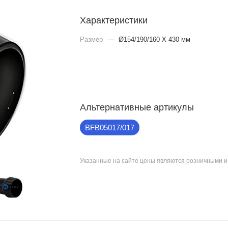
Характеристики
Размер
—
Ø154/190/160 X 430 мм
Альтернативные артикулы
BFB05017/017
Указанные на сайте цены являются розничными 