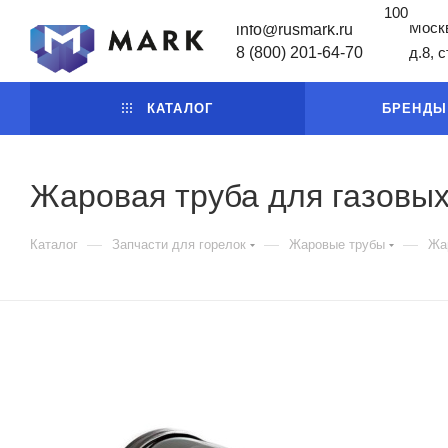
100
Москв
info@rusmark.ru
8 (800) 201-64-70
д.8, 
КАТАЛОГ
БРЕНДЫ
Жаровая труба для газовых
—
—
—
Каталог
Запчасти для горелок
Жаровые трубы
Жар