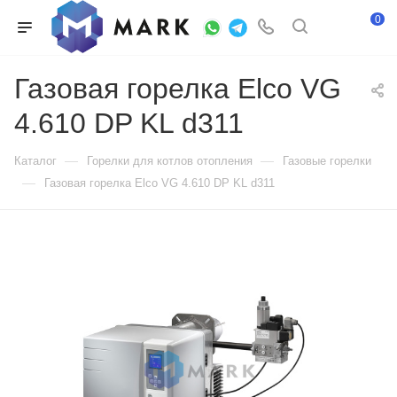
0
Газовая горелка Elco VG
4.610 DP KL d311
—
—
Каталог
Горелки для котлов отопления
Газовые горелки
—
Газовая горелка Elco VG 4.610 DP KL d311