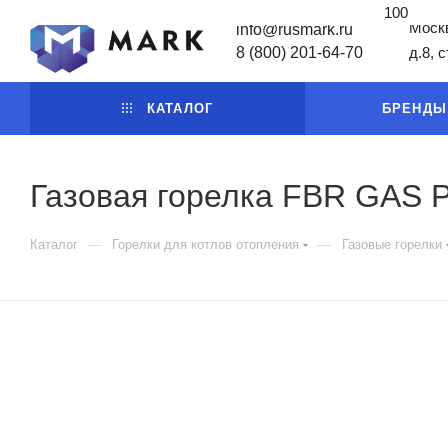
100
Москв
info@rusmark.ru
8 (800) 201-64-70
д.8, 
КАТАЛОГ
БРЕНДЫ
Газовая горелка FBR GAS 
—
—
Каталог
Горелки для котлов отопления
Газовые горелки