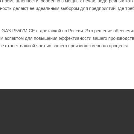
 промышленности, особенно в мощных печах, водогрейных котл
жность делают ее идеальным выбором для предприятий, где тре
R GAS P550/M CE с доставкой по России. Это решение обеспечи
ным аспектом для повышения эффективности вашего производств
ое станет важной частью вашего производственного процесса.