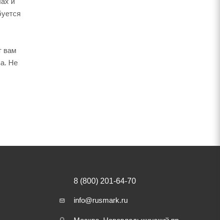
ах и
буется
т вам
а. Не
8 (800) 201-64-70
info@rusmark.ru