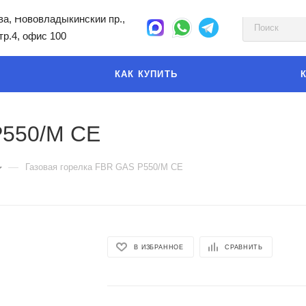
а, Нововладыкинский пр.,
стр.4, офис 100
КАК КУПИТЬ
P550/M CE
—
Газовая горелка FBR GAS P550/M CE
В ИЗБРАННОЕ
СРАВНИТЬ