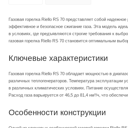
Газовая горелка Riello RS 70 представляет собой надежно
эффективное и безопасное сжигание газа. Эта модель иде
в условиях, где предъявляются строгие требования к выбр
газовая горелка Riello RS 70 становится оптимальным выбо
Ключевые характеристики
Газовая горелка Riello RS 70 обладает мощностью в диапаз
различных теплогенераторов. Температура эксплуатации уст
в различных климатических условиях. Питание осуществляе
Расход газа варьируется от 46,5 до 81,4 нм³/ч, что обеспе
Особенности конструкции
Одной из ключевых особенностей газовой горелки Riello R