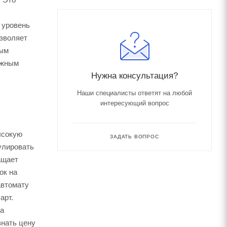
 уровень
озволяет
ным
ожным
Нужна консультация?
Наши специалисты ответят на любой
интересующий вопрос
ысокую
ЗАДАТЬ ВОПРОС
улировать
ащает
ок на
автомату
арт.
на
знать цену