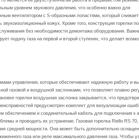
ьным уровнем звукового давления, что особенно важно для
жным вентилятором с S-образными лопастями, который снижает
 звукоизоляционный кожух. Кроме того, конструкция горелки п
обслуживания без необходимости демонтажа оборудования. Важ
ует подачу газа на первой и второй ступенях, что делает возм
темами управления, которые обеспечивают надежную работу и в
ой газовой и воздушной заслонками, что позволяет плавно рег
ановке горелки воздушная заслонка закрывается, что предотвр
неисправностей предусмотрен комплект для визуализации ошиб
ым обеспечением и соединительный кабель для подключения к 
емы и проводить их устранение. Газовая горелка Riello RS 70, 
ния средней мощности. Она может быть дополнительно оснаще
иженного газа или реле максимального давления газа. Чтобы у