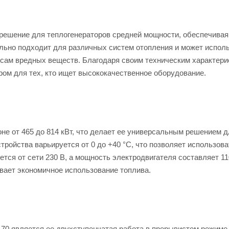
е решение для теплогенераторов средней мощности, обеспечивая
ально подходит для различных систем отопления и может испол
осам вредных веществ. Благодаря своим техническим характери
ром для тех, кто ищет высококачественное оборудование.
оне от 465 до 814 кВт, что делает ее универсальным решением 
ройства варьируется от 0 до +40 °С, что позволяет использова
тся от сети 230 В, а мощность электродвигателя составляет 11
чивает экономичное использование топлива.
S 70 является ее двухступенчатая работа в прерывистом режиме