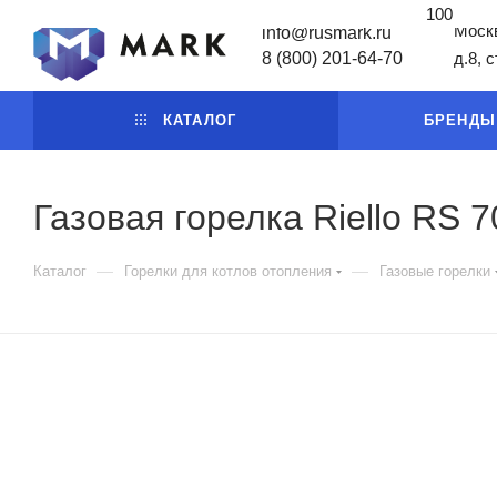
100
Москв
info@rusmark.ru
8 (800) 201-64-70
д.8, 
КАТАЛОГ
БРЕНДЫ
Газовая горелка Riello RS 7
—
—
Каталог
Горелки для котлов отопления
Газовые горелки