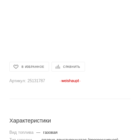
В ИЗБРАННОЕ
СРАВНИТЬ
Артикул:
25131787
Характеристики
Вид топлива
—
газовая
Тип горелки
—
плавно-двуступенчатая (прогрессивная)