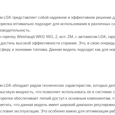
атом LGK представляет собой надежное и эффективное решение д
горелка оптимально подходит для использования в различных с
изводительность.
 горелку Weishaupt WKG 50/1, 2, исп. ZM, с автоматом LGK, гар
т достичь высокой эффективности сгорания. Это, в свою очередь
феру и экономии топлива. Данная модель подходит как для но
том LGK обладает рядом технических характеристик, которые де
ысокую мощность, что позволяет использовать ее в системах с
горелки обеспечивает легкий доступ к основным компонентам, ч
метить, что данная модель имеет широкий диапазон регулировк
условия эксплуатации. Это особенно важно для оптимизации ра