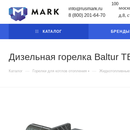
100
Москв
info@rusmark.ru
8 (800) 201-64-70
д.8, 
КАТАЛОГ
БРЕНДЫ
Дизельная горелка Baltur 
—
—
Каталог
Горелки для котлов отопления
Жидкотопливные