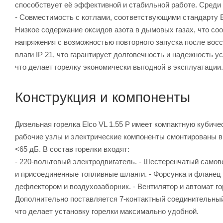
способствует её эффективной и стабильной работе. Среди
- Совместимость с котлами, соответствующими стандарту E
Низкое содержание оксидов азота в дымовых газах, что соо
напряжения с возможностью повторного запуска после восс
влаги IP 21, что гарантирует долговечность и надежность 
что делает горелку экономически выгодной в эксплуатации.
Конструкция и компоненты
Дизельная горелка Elco VL 1.55 P имеет компактную кубиче
рабочие узлы и электрические компоненты смонтированы 
<65 дБ. В состав горелки входят:
- 220-вольтовый электродвигатель. - Шестеренчатый само
и присоединенные топливные шланги. - Форсунка и фланец 
дефлектором и воздухозаборник. - Вентилятор и автомат го
Дополнительно поставляется 7-контактный соединительный
что делает установку горелки максимально удобной.