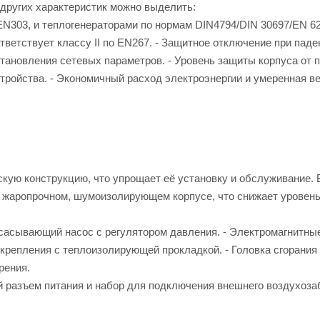
 других характеристик можно выделить:
N303, и теплогенераторами по нормам DIN4794/DIN 30697/EN 62
тветствует классу II по EN267. - Защитное отключение при паде
тановления сетевых параметров. - Уровень защиты корпуса от 
устройства. - Экономичный расход электроэнергии и умеренная в
скую конструкцию, что упрощает её установку и обслуживание. 
в жаропрочном, шумоизолирующем корпусе, что снижает уровен
всасывающий насос с регулятором давления. - Электромагнитны
крепления с теплоизолирующей прокладкой. - Головка сгорания
рения.
 разъем питания и набор для подключения внешнего воздухоза