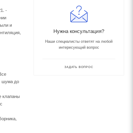
1. -
нии
пыли и
Нужна консультация?
ентиляция,
Наши специалисты ответят на любой
интересующий вопрос
ЗАДАТЬ ВОПРОС
Все
ь шума до
е клапаны
 с
борника,