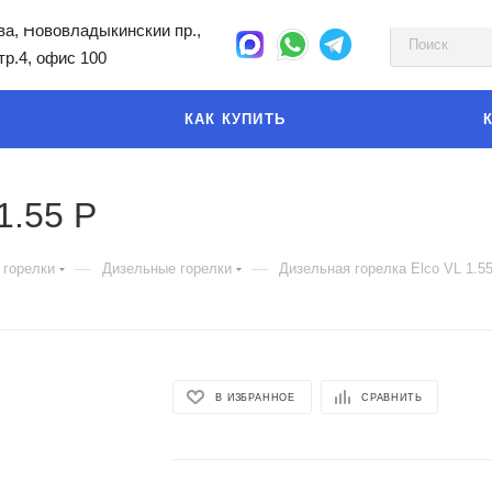
а, Нововладыкинский пр.,
стр.4, офис 100
КАК КУПИТЬ
1.55 P
—
—
 горелки
Дизельные горелки
Дизельная горелка Elco VL 1.5
В ИЗБРАННОЕ
СРАВНИТЬ