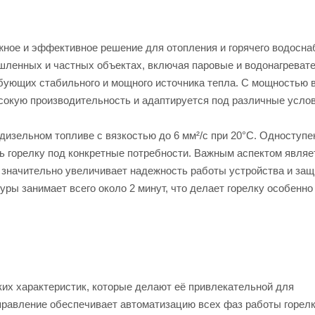
ежное и эффективное решение для отопления и горячего водосна
шленных и частных объектах, включая паровые и водонагреват
ребующих стабильного и мощного источника тепла. С мощностью 
высокую производительность и адаптируется под различные усло
 дизельном топливе с вязкостью до 6 мм²/с при 20°C. Одноступе
ь горелку под конкретные потребности. Важным аспектом являе
о значительно увеличивает надежность работы устройства и за
уры занимает всего около 2 минут, что делает горелку особенно
ких характеристик, которые делают её привлекательной для
равление обеспечивает автоматизацию всех фаз работы горелк