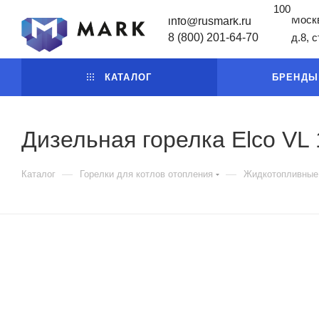
100
Москв
info@rusmark.ru
8 (800) 201-64-70
д.8, 
КАТАЛОГ
БРЕНДЫ
Дизельная горелка Elco VL 
—
—
Каталог
Горелки для котлов отопления
Жидкотопливные