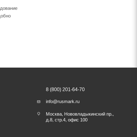
удование
добно
8 (800) 201-64-70
info@rusmark.ru
Москва, Нововладыкинский пр.,
д.8, стр.4, офис 100