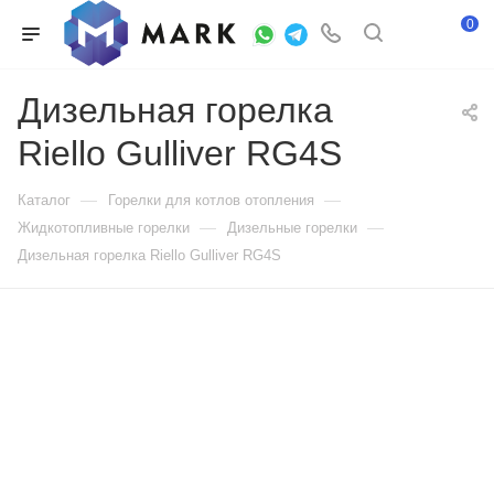
0
Дизельная горелка
Riello Gulliver RG4S
—
—
Каталог
Горелки для котлов отопления
—
—
Жидкотопливные горелки
Дизельные горелки
Дизельная горелка Riello Gulliver RG4S