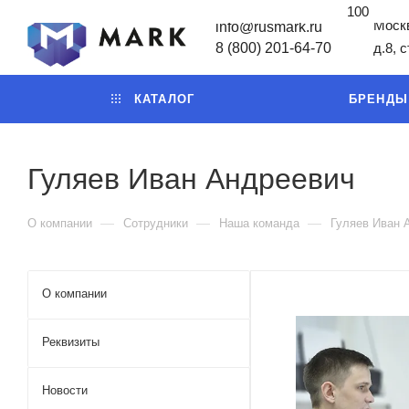
100
Москв
info@rusmark.ru
8 (800) 201-64-70
д.8, 
КАТАЛОГ
БРЕНДЫ
Гуляев Иван Андреевич
—
—
—
О компании
Сотрудники
Наша команда
Гуляев Иван 
О компании
Реквизиты
Новости