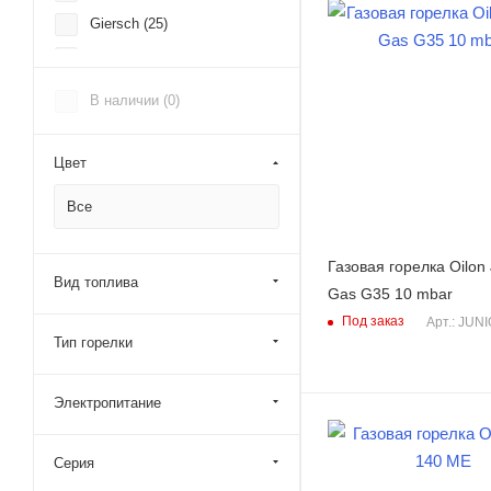
Giersch (
25
)
Cuenod (
9
)
De Dietrich (
15
)
В наличии (
0
)
FBR (
24
)
Oilon (
29
)
Цвет
Lamborghini (
65
)
Все
Газовая горелка Oilon 
Вид топлива
Gas G35 10 mbar
Под заказ
Арт.: JUN
Тип горелки
Электропитание
Серия