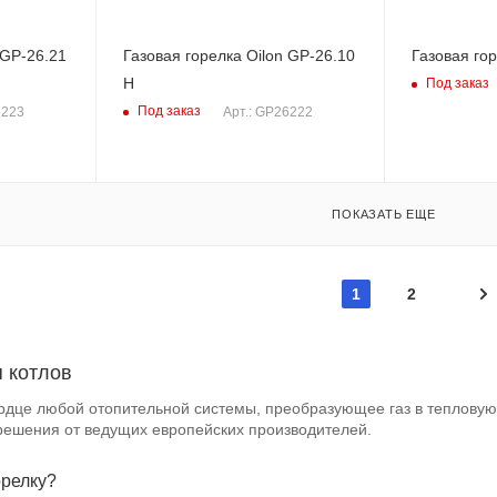
 GP-26.21
Газовая горелка Oilon GP-26.10
Газовая гор
H
Под заказ
Под заказ
6223
Арт.: GP26222
ПОКАЗАТЬ ЕЩЕ
1
2
я котлов
ердце любой отопительной системы, преобразующее газ в тепловую
ешения от ведущих европейских производителей.
орелку?