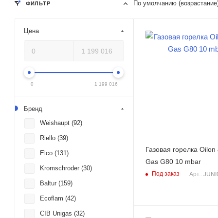
По умолчанию (возрастание
ФИЛЬТР
Цена
0
1 199 016
Бренд
Weishaupt (
92
)
Riello (
39
)
Газовая горелка Oilon 
Elco (
131
)
Gas G80 10 mbar
Kromschroder (
30
)
Под заказ
Арт.: JUN
Baltur (
159
)
Ecoflam (
42
)
CIB Unigas (
32
)