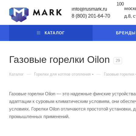
100
Москв
info@rusmark.ru
8 (800) 201-64-70
д.8, 
КАТАЛОГ
БРЕНДЫ
Газовые горелки Oilon
29
—
—
Каталог
Горелки для котлов отопления
Газовые горелки
Газовые горелки Oilon — это надежные финские устройств
адаптации к суровым климатическим условиям, они обесп
условиях. Горелки Oilon отличаются простотой установки,
промышленных применений.